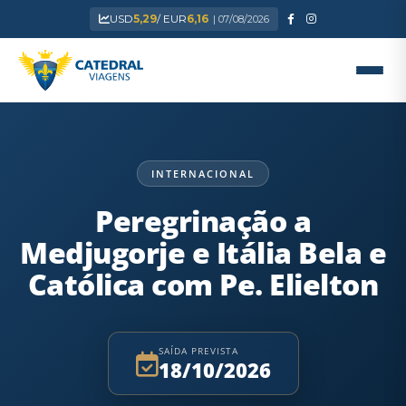
USD
5,29
/ EUR
6,16
| 07/08/2026
INTERNACIONAL
Peregrinação a
Medjugorje e Itália Bela e
Católica com Pe. Elielton
SAÍDA PREVISTA
18/10/2026