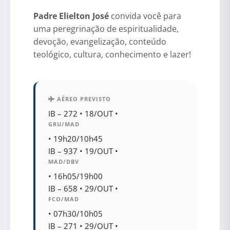
Padre Elielton José
convida você para
uma peregrinação de espiritualidade,
devoção, evangelização, conteúdo
teológico, cultura, conhecimento e lazer!
AÉREO PREVISTO
IB – 272
•
18/OUT
•
GRU/MAD
•
19h20/10h45
IB – 937
•
19/OUT
•
MAD/DBV
•
16h05/19h00
IB – 658
•
29/OUT
•
FCO/MAD
•
07h30/10h05
IB – 271
•
29/OUT
•