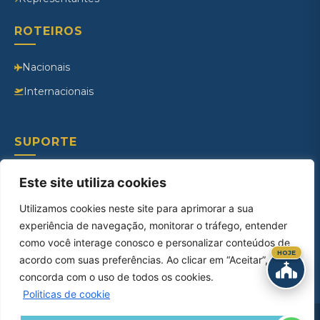
ROTEIROS
Nacionais
Internacionais
SUPORTE
Contato
Este site utiliza cookies
Ouvidoria
Utilizamos cookies neste site para aprimorar a sua
experiência de navegação, monitorar o tráfego, entender
Como Chegar
como você interage conosco e personalizar conteúdos de
Documentos Necessários
HOJE
acordo com suas preferências. Ao clicar em “Aceitar”, você
concorda com o uso de todos os cookies.
Politicas de cookie