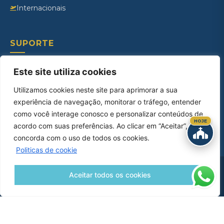
Internacionais
SUPORTE
Contato
Este site utiliza cookies
Ouvidoria
Utilizamos cookies neste site para aprimorar a sua
experiência de navegação, monitorar o tráfego, entender
Como Chegar
como você interage conosco e personalizar conteúdos de
Documentos Necessários
HOJE
acordo com suas preferências. Ao clicar em “Aceitar”, você
concorda com o uso de todos os cookies.
Politicas de cookie
Copyright © 2026 – Catedral Viagens. Todos os direitos reservados.
Aceitar todos os cookies
Ao navegar no site você aceita nossa
Política de Privacidade
e
Termos
de Uso
.
Catedral Nossa Senhora Viagens e Turismo LTDA
CNPJ:
13.451.909/0001-08