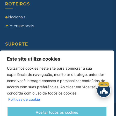
ROTEIROS
Nacionais
Internacionais
SUPORTE
Contato
Este site utiliza cookies
Ouvidoria
Utilizamos cookies neste site para aprimorar a sua
experiência de navegação, monitorar o tráfego, entender
Como Chegar
como você interage conosco e personalizar conteúdos de
Documentos Necessários
HOJE
acordo com suas preferências. Ao clicar em “Aceitar”, você
concorda com o uso de todos os cookies.
Politicas de cookie
Copyright © 2026 – Catedral Viagens. Todos os direitos reservados.
Aceitar todos os cookies