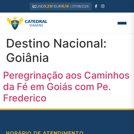
USD
5,29
/ EUR
6,16
| 07/08/2026
Destino Nacional:
Goiânia
Peregrinação aos Caminhos
da Fé em Goiás com Pe.
Frederico
HORÁRIO DE ATENDIMENTO